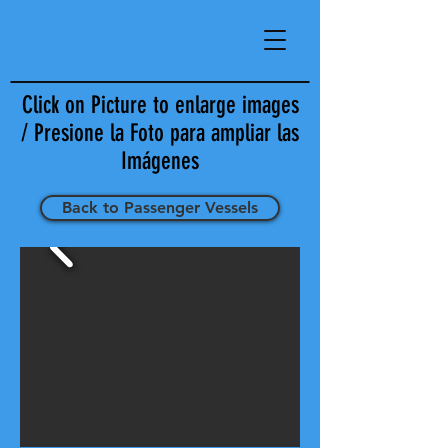
Click on Picture to enlarge images
/ Presione la Foto para ampliar las
Imágenes
Back to Passenger Vessels