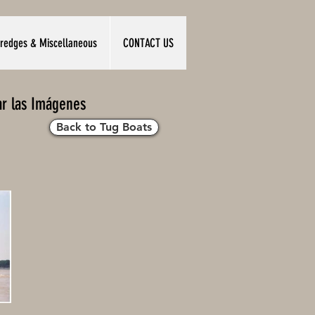
redges & Miscellaneous
CONTACT US
ar las Imágenes
Back to Tug Boats